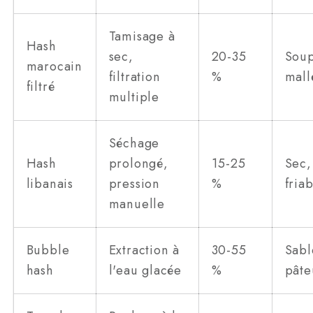
Tamisage à
Hash
sec,
20-35
Soup
marocain
filtration
%
mall
filtré
multiple
Séchage
Hash
prolongé,
15-25
Sec,
libanais
pression
%
fria
manuelle
Bubble
Extraction à
30-55
Sabl
hash
l'eau glacée
%
pâte