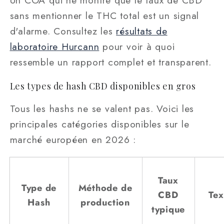
Un COA qui ne montre que le taux de CBD
sans mentionner le THC total est un signal
d'alarme. Consultez les
résultats de
laboratoire Hurcann
pour voir à quoi
ressemble un rapport complet et transparent.
Les types de hash CBD disponibles en gros
Tous les hashs ne se valent pas. Voici les
principales catégories disponibles sur le
marché européen en 2026 :
Taux
Type de
Méthode de
CBD
Tex
Hash
production
typique