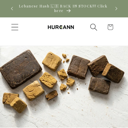
Skip to
! Click
New CBD arrivals — shop now
content
Cart