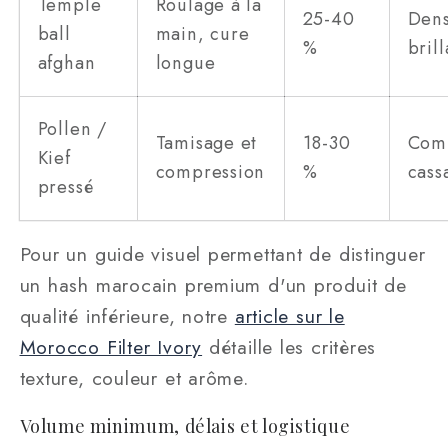
Temple
Roulage à la
25-40
Dens
ball
main, cure
%
brill
afghan
longue
Pollen /
Tamisage et
18-30
Com
Kief
compression
%
cass
pressé
Pour un guide visuel permettant de distinguer
un hash marocain premium d'un produit de
qualité inférieure, notre
article sur le
Morocco Filter Ivory
détaille les critères
texture, couleur et arôme.
Volume minimum, délais et logistique