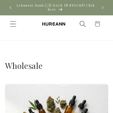
Skip to
Lebanese Hash 🇱🇧 BACK IN STOCK!!! Click
Ne
content
here
Cart
Wholesale