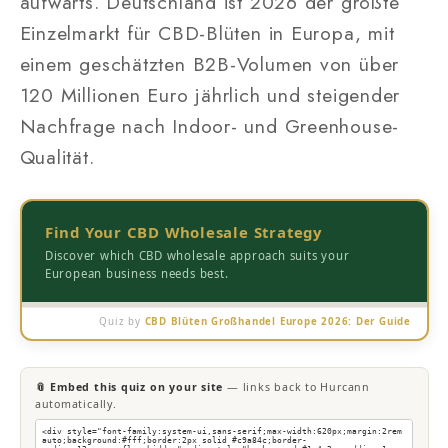
aufwärts. Deutschland ist 2026 der größte
Einzelmarkt für CBD-Blüten in Europa, mit
einem geschätzten B2B-Volumen von über
120 Millionen Euro jährlich und steigender
Nachfrage nach Indoor- und Greenhouse-
Qualität.
Find Your CBD Wholesale Strategy
Discover which CBD wholesale approach suits your
European business needs best.
Quiz by
CBD Blüten Großhandel Europe 2026: Der Guide
📎 Embed this quiz on your site
— links back to Hurcann
automatically.