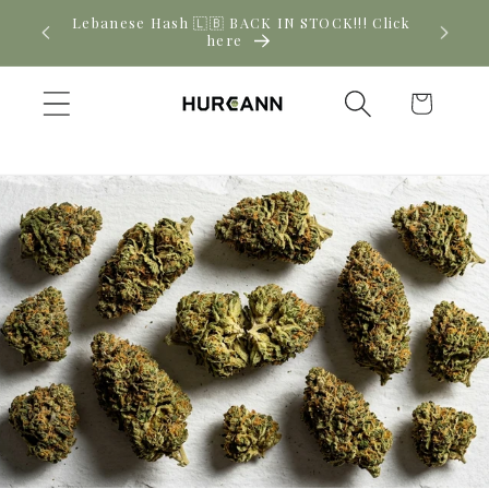
Skip to
! Click
New CBD arrivals — shop now
content
Cart